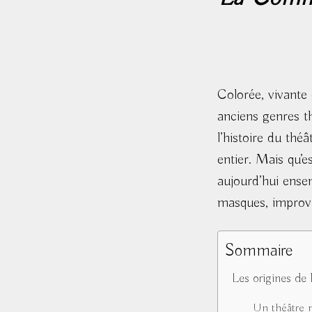
Colorée, vivante
anciens genres t
l’histoire du thé
entier. Mais qu’e
aujourd’hui ense
masques, improvi
Sommaire
Les origines de
Un théâtre n