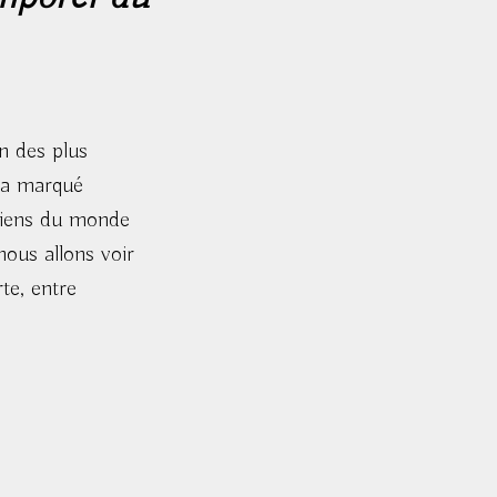
n des plus
e a marqué
édiens du monde
nous allons voir
te, entre