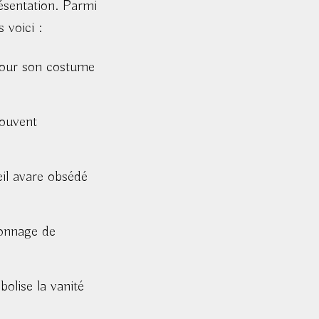
résentation. Parmi
 voici :
 pour son costume
souvent
eil avare obsédé
rsonnage de
bolise la vanité