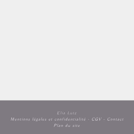
Elia Lutz
Mentions légales et confidentialité
-
CGV
-
Contact
Plan du site