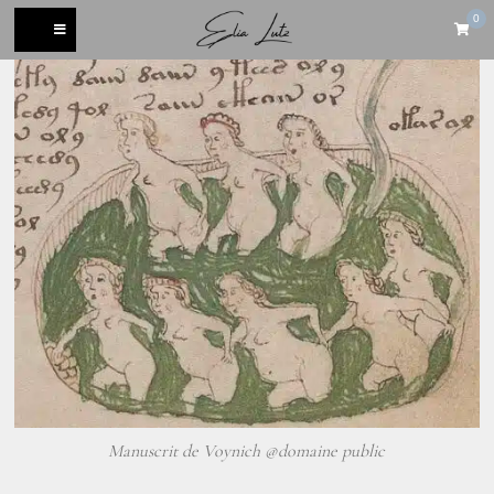
0
Manuscrit de Voynich @domaine public